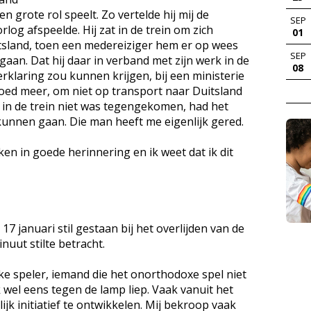
n grote rol speelt. Zo vertelde hij mij de
SEP
log afspeelde. Hij zat in de trein om zich
01
tsland, toen een medereiziger hem er op wees
SEP
aan. Dat hij daar in verband met zijn werk in de
08
rklaring zou kunnen krijgen, bij een ministerie
t goed meer, om niet op transport naar Duitsland
an in de trein niet was tegengekomen, had het
 kunnen gaan. Die man heeft me eigenlijk gered.
en in goede herinnering en ik weet dat ik dit
 januari stil gestaan bij het overlijden van de
uut stilte betracht.
jke speler, iemand die het onorthodoxe spel niet
wel eens tegen de lamp liep. Vaak vanuit het
lijk initiatief te ontwikkelen. Mij bekroop vaak