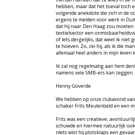
hebben, maar dat het toeval toch ee
volgende anekdote die zich in de oor
ergens te melden voor werk in Dui
dat hij naar Den Haag zou moeten g
textielsector een onmisbaarheidsve
of iets dergelijks, dat weet ik nie
te hoeven. Zo, zei hij, als ik die m
allemaal heel anders in mijn leven
Ik zal nog regelmatig aan hem denk
namens vele SMB-ers kan zeggen.
Henny Goverde
We hebben op onze clubavond van 17
schaker Frits Meulenbeld en een min
Frits was een creatieve, avontuurli
schuwde en hiermee natuurlijk ook 
niets wist hij plotsklaps een gevaar