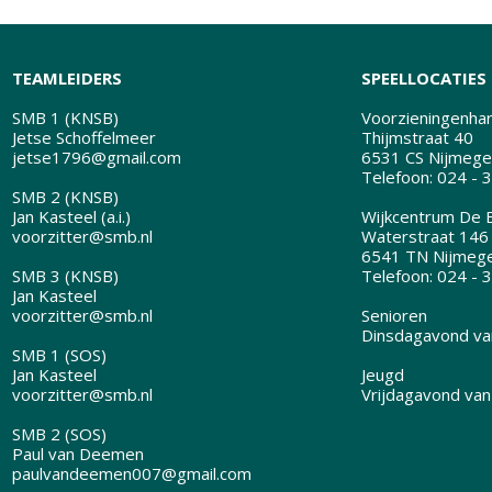
TEAMLEIDERS
SPEELLOCATIES
SMB 1 (KNSB)
Voorzieningenhart
Jetse Schoffelmeer
Thijmstraat 40
jetse1796@gmail.com
6531 CS Nijmege
Telefoon: 024 - 
SMB 2 (KNSB)
Jan Kasteel (a.i.)
Wijkcentrum De B
voorzitter@smb.nl
Waterstraat 146
6541 TN Nijmeg
SMB 3 (KNSB)
Telefoon: 024 - 
Jan Kasteel
voorzitter@smb.nl
Senioren
Dinsdagavond van
SMB 1 (SOS)
Jan Kasteel
Jeugd
voorzitter@smb.nl
Vrijdagavond van
SMB 2 (SOS)
Paul van Deemen
paulvandeemen007@gmail.com