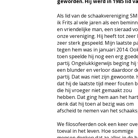
geworden. Hij werd in 1985 lid v
Als lid van de schaakvereniging S
ik Frits al vele jaren als een beminn
en vriendelijke man, een sieraad v
onze vereniging. Hij heeft tot zeer
zeer sterk gespeeld. Mijn laatste pa
tegen hem was in januari 2014. Oo
toen speelde hij nog een erg goed
partij. Ongelukkigerwijs beging hij
een blunder en verloor daardoor d
partij. Dat was niet zijn gewoonte. H
dat hij de laatste tijd meer fouten 
die hij vroeger niet gemaakt zou
hebben. Dat ging hem aan het hart
denk dat hij toen al bezig was om
afscheid te nemen van het schaaks
We filosofeerden ook een keer ove
toeval in het leven. Hoe sommige
mensen denken dat ze alles in de 