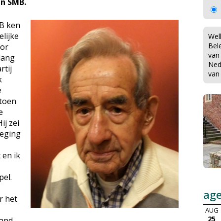
an SMB.
MB ken
elijke
Wel
Bel
oor
van
 lang
Ned
rtij
van
k
e
 toen
e
ij zei
beging
 en ik
pel.
ag
r het
AUG
25
hand