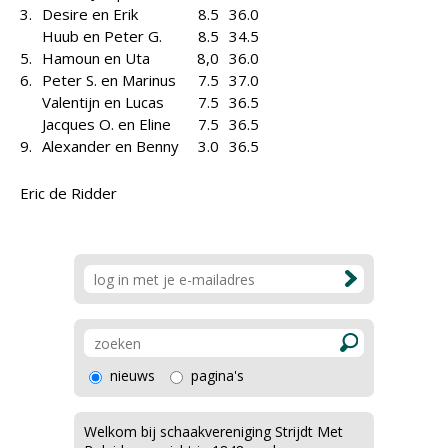
3.
Desire en Erik
8.5
36.0
Huub en Peter G.
8.5
34.5
5.
Hamoun en Uta
8,0
36.0
6.
Peter S. en Marinus
7.5
37.0
Valentijn en Lucas
7.5
36.5
Jacques O. en Eline
7.5
36.5
9.
Alexander en Benny
3.0
36.5
Eric de Ridder
nieuws
pagina's
Welkom bij schaakvereniging Strijdt Met