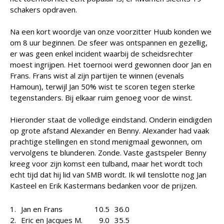
schakers opdraven.
Na een kort woordje van onze voorzitter Huub konden we
om 8 uur beginnen. De sfeer was ontspannen en gezellig,
er was geen enkel incident waarbij de scheidsrechter
moest ingrijpen. Het toernooi werd gewonnen door Jan en
Frans. Frans wist al zijn partijen te winnen (evenals
Hamoun), terwijl Jan 50% wist te scoren tegen sterke
tegenstanders. Bij elkaar ruim genoeg voor de winst.
Hieronder staat de volledige eindstand. Onderin eindigden
op grote afstand Alexander en Benny. Alexander had vaak
prachtige stellingen en stond menigmaal gewonnen, om
vervolgens te blunderen. Zonde. Vaste gastspeler Benny
kreeg voor zijn komst een tulband, maar het wordt toch
echt tijd dat hij lid van SMB wordt. Ik wil tenslotte nog Jan
Kasteel en Erik Kastermans bedanken voor de prijzen.
1.
Jan en Frans
10.5
36.0
2.
Eric en Jacques M.
9.0
35.5