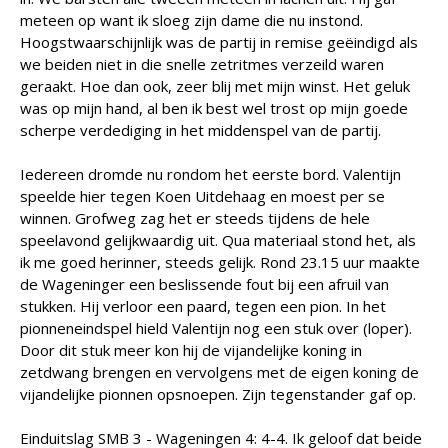
meteen op want ik sloeg zijn dame die nu instond.
Hoogstwaarschijnlijk was de partij in remise geëindigd als
we beiden niet in die snelle zetritmes verzeild waren
geraakt. Hoe dan ook, zeer blij met mijn winst. Het geluk
was op mijn hand, al ben ik best wel trost op mijn goede
scherpe verdediging in het middenspel van de partij.
Iedereen dromde nu rondom het eerste bord. Valentijn
speelde hier tegen Koen Uitdehaag en moest per se
winnen. Grofweg zag het er steeds tijdens de hele
speelavond gelijkwaardig uit. Qua materiaal stond het, als
ik me goed herinner, steeds gelijk. Rond 23.15 uur maakte
de Wageninger een beslissende fout bij een afruil van
stukken. Hij verloor een paard, tegen een pion. In het
pionneneindspel hield Valentijn nog een stuk over (loper).
Door dit stuk meer kon hij de vijandelijke koning in
zetdwang brengen en vervolgens met de eigen koning de
vijandelijke pionnen opsnoepen. Zijn tegenstander gaf op.
Einduitslag SMB 3 - Wageningen 4: 4-4. Ik geloof dat beide