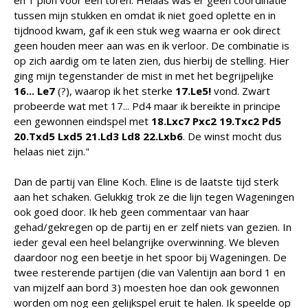
en 1 pion voor een toren. Helaas was er geen coördinatie
tussen mijn stukken en omdat ik niet goed oplette en in
tijdnood kwam, gaf ik een stuk weg waarna er ook direct
geen houden meer aan was en ik verloor. De combinatie is
op zich aardig om te laten zien, dus hierbij de stelling. Hier
ging mijn tegenstander de mist in met het begrijpelijke
16... Le7
(?), waarop ik het sterke
17.Le5!
vond. Zwart
probeerde wat met 17... Pd4 maar ik bereikte in principe
een gewonnen eindspel met
18.Lxc7 Pxc2 19.Txc2 Pd5
20.Txd5 Lxd5 21.Ld3 Ld8 22.Lxb6
. De winst mocht dus
helaas niet zijn."
Dan de partij van Eline Koch. Eline is de laatste tijd sterk
aan het schaken. Gelukkig trok ze die lijn tegen Wageningen
ook goed door. Ik heb geen commentaar van haar
gehad/gekregen op de partij en er zelf niets van gezien. In
ieder geval een heel belangrijke overwinning. We bleven
daardoor nog een beetje in het spoor bij Wageningen. De
twee resterende partijen (die van Valentijn aan bord 1 en
van mijzelf aan bord 3) moesten hoe dan ook gewonnen
worden om nog een gelijkspel eruit te halen. Ik speelde op