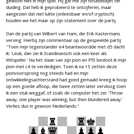
gewoon niet in mijn spel. Hij gaf me zijn notatiebiljet ter
duiding. Dat heb ik geprobeerd te ontcijferen, maar
aangezien dat niet lukte (onleesbaar en/of cryptisch)
houden we het maar op zijn statement over de partij.
Dan de partij van Wilbert van Ham, die Erik Kastermans
verving. Hierbij zijn commentaar op de gespeelde partij:
"Toen mijn tegenstander e4 beantwoordde met d5 dacht
ik: 'Leuk, dan zie ik Scandinavisch ook een keer als
Witspeler.' Na het slaan van zijn pion en Pf3 besloot ik mijn
pion met c4 te verdedigen. Toen ik na 15 zetten deze
pionvoorsprong nog steeds had en mijn
ontwikkelingsachterstand had goed gemaakt kreeg ik hoop
op een goede afloop, die twee zetten later vervloog toen
ik een stuk weggaf, of zoals de computer het zei: 'Throw
away, one player was winning, but then blundered away.'
Verlies dus in gewoon Nederlands."