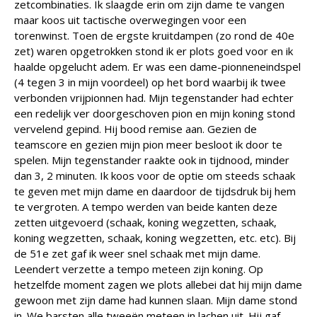
zetcombinaties. Ik slaagde erin om zijn dame te vangen
maar koos uit tactische overwegingen voor een
torenwinst. Toen de ergste kruitdampen (zo rond de 40e
zet) waren opgetrokken stond ik er plots goed voor en ik
haalde opgelucht adem. Er was een dame-pionneneindspel
(4 tegen 3 in mijn voordeel) op het bord waarbij ik twee
verbonden vrijpionnen had. Mijn tegenstander had echter
een redelijk ver doorgeschoven pion en mijn koning stond
vervelend gepind. Hij bood remise aan. Gezien de
teamscore en gezien mijn pion meer besloot ik door te
spelen. Mijn tegenstander raakte ook in tijdnood, minder
dan 3, 2 minuten. Ik koos voor de optie om steeds schaak
te geven met mijn dame en daardoor de tijdsdruk bij hem
te vergroten. A tempo werden van beide kanten deze
zetten uitgevoerd (schaak, koning wegzetten, schaak,
koning wegzetten, schaak, koning wegzetten, etc. etc). Bij
de 51e zet gaf ik weer snel schaak met mijn dame.
Leendert verzette a tempo meteen zijn koning. Op
hetzelfde moment zagen we plots allebei dat hij mijn dame
gewoon met zijn dame had kunnen slaan. Mijn dame stond
in. We barsten alle tweeën meteen in lachen uit. Hij gaf