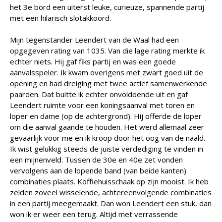
het 3e bord een uiterst leuke, curieuze, spannende partij
met een hilarisch slotakkoord.
Mijn tegenstander Leendert van de Waal had een
opgegeven rating van 1035. Van die lage rating merkte ik
echter niets. Hij gaf fiks partij en was een goede
aanvalsspeler. Ik kwam overigens met zwart goed uit de
opening en had dreiging met twee actief samenwerkende
paarden. Dat buitte ik echter onvoldoende uit en gaf
Leendert ruimte voor een koningsaanval met toren en
loper en dame (op de achtergrond). Hij offerde de loper
om die aanval gaande te houden. Het werd allemaal zeer
gevaarlijk voor me en ik kroop door het oog van de naald.
Ik wist gelukkig steeds de juiste verdediging te vinden in
een mijnenveld. Tussen de 30e en 40e zet vonden
vervolgens aan de lopende band (van beide kanten)
combinaties plaats. Koffiehuisschaak op zijn mooist. Ik heb
zelden zoveel wisselende, achtereenvolgende combinaties
in een partij meegemaakt. Dan won Leendert een stuk, dan
won ik er weer een terug. Altijd met verrassende