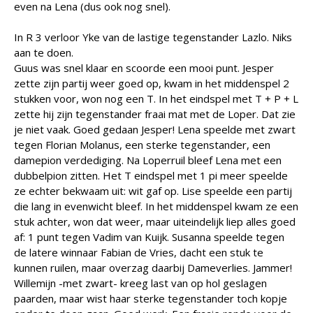
even na Lena (dus ook nog snel).
In R 3 verloor Yke van de lastige tegenstander Lazlo. Niks
aan te doen.
Guus was snel klaar en scoorde een mooi punt. Jesper
zette zijn partij weer goed op, kwam in het middenspel 2
stukken voor, won nog een T. In het eindspel met T + P + L
zette hij zijn tegenstander fraai mat met de Loper. Dat zie
je niet vaak. Goed gedaan Jesper! Lena speelde met zwart
tegen Florian Molanus, een sterke tegenstander, een
damepion verdediging. Na Loperruil bleef Lena met een
dubbelpion zitten. Het T eindspel met 1 pi meer speelde
ze echter bekwaam uit: wit gaf op. Lise speelde een partij
die lang in evenwicht bleef. In het middenspel kwam ze een
stuk achter, won dat weer, maar uiteindelijk liep alles goed
af: 1 punt tegen Vadim van Kuijk. Susanna speelde tegen
de latere winnaar Fabian de Vries, dacht een stuk te
kunnen ruilen, maar overzag daarbij Dameverlies. Jammer!
Willemijn -met zwart- kreeg last van op hol geslagen
paarden, maar wist haar sterke tegenstander toch kopje