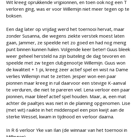
Wit kreeg oprukkende vrijpionnen, en toen ook nog een T
verloren ging, was er voor Willemijn niet meer tegen op te
boksen.
Een dag later op vrijdag werd het toernooi hervat, maar
zonder Susanna, die wegens ziekte verstek moest laten
gaan, Jammer, ze speelde net zo goed en had nog menig
punt binnen kunnen halen. Volgende keer beter! Guus bleek
weer geheel hersteld na zijn buiteling de dag tevoren en
speelde met zw tegen clubgenootje Willemijn. Guus won
de kwaliteit + 1 pi, kreeg zeer actief spel en wist na Dame
verlies Willemijn mat te zetten. Jesper won een paar
pionnen maar kreeg in ruil daarvoor een stevige K-aanval
te verduren, die niet te pareren viel. Lena verloor een paar
pionnen, maar bleef actief spel houden. Maar, ai, een mat
achter de paaltjes was niet in de planning opgenomen. Lise
(met wit) raakte in het middenspel een pion kwijt aan de
sterke Wessel, kwam in tijdnood en verloor daarna.
In R 6 verloor Yke van Ilan (de winnaar van het toernooi in
Millingen).