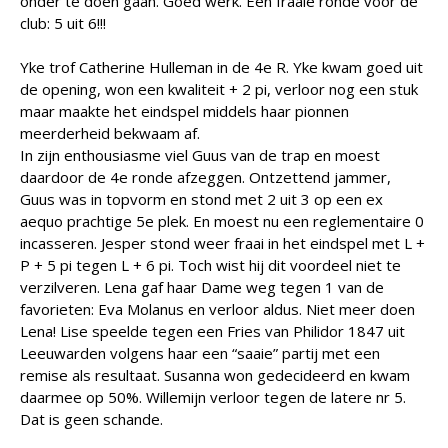
onder te doen gaan. Goed werk. Een fraaie ronde voor de
club: 5 uit 6!!!
Yke trof Catherine Hulleman in de 4e R. Yke kwam goed uit
de opening, won een kwaliteit + 2 pi, verloor nog een stuk
maar maakte het eindspel middels haar pionnen
meerderheid bekwaam af.
In zijn enthousiasme viel Guus van de trap en moest
daardoor de 4e ronde afzeggen. Ontzettend jammer,
Guus was in topvorm en stond met 2 uit 3 op een ex
aequo prachtige 5e plek. En moest nu een reglementaire 0
incasseren. Jesper stond weer fraai in het eindspel met L +
P + 5 pi tegen L + 6 pi. Toch wist hij dit voordeel niet te
verzilveren. Lena gaf haar Dame weg tegen 1 van de
favorieten: Eva Molanus en verloor aldus. Niet meer doen
Lena! Lise speelde tegen een Fries van Philidor 1847 uit
Leeuwarden volgens haar een “saaie” partij met een
remise als resultaat. Susanna won gedecideerd en kwam
daarmee op 50%. Willemijn verloor tegen de latere nr 5.
Dat is geen schande.