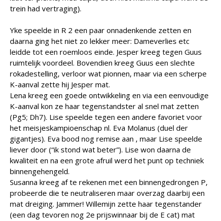
trein had vertraging).
Yke speelde in R 2 een paar onnadenkende zetten en
daarna ging het niet zo lekker meer: Dameverlies etc
leidde tot een roemloos einde. Jesper kreeg tegen Guus
ruimtelijk voordeel. Bovendien kreeg Guus een slechte
rokadestelling, verloor wat pionnen, maar via een scherpe
K-aanval zette hij Jesper mat.
Lena kreeg een goede ontwikkeling en via een eenvoudige
K-aanval kon ze haar tegenstandster al snel mat zetten
(Pg5; Dh7). Lise speelde tegen een andere favoriet voor
het meisjeskampioenschap nl. Eva Molanus (duel der
gigantjes). Eva bood nog remise aan , maar Lise speelde
liever door (“ik stond wat beter”). Lise won daarna de
kwaliteit en na een grote afruil werd het punt op techniek
binnengehengeld.
Susanna kreeg af te rekenen met een binnengedrongen P,
probeerde die te neutraliseren maar overzag daarbij een
mat dreiging. Jammer! Willemijn zette haar tegenstander
(een dag tevoren nog 2e prijswinnaar bij de E cat) mat