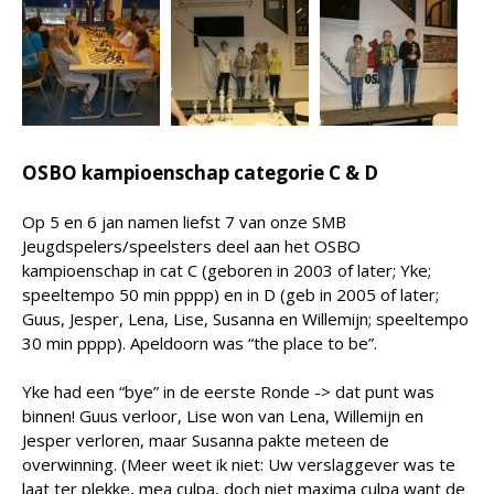
OSBO kampioenschap categorie C & D
Op 5 en 6 jan namen liefst 7 van onze SMB
Jeugdspelers/speelsters deel aan het OSBO
kampioenschap in cat C (geboren in 2003 of later; Yke;
speeltempo 50 min pppp) en in D (geb in 2005 of later;
Guus, Jesper, Lena, Lise, Susanna en Willemijn; speeltempo
30 min pppp). Apeldoorn was “the place to be”.
Yke had een “bye” in de eerste Ronde -> dat punt was
binnen! Guus verloor, Lise won van Lena, Willemijn en
Jesper verloren, maar Susanna pakte meteen de
overwinning. (Meer weet ik niet: Uw verslaggever was te
laat ter plekke, mea culpa, doch niet maxima culpa want de