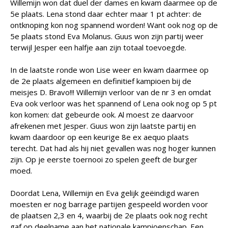
Willemijn won dat duel der dames en kwam daarmee op de
5e plaats. Lena stond daar echter maar 1 pt achter: de
ontknoping kon nog spannend worden! Want ook nog op de
5e plaats stond Eva Molanus. Guus won zijn partij weer
terwijl Jesper een halfje aan zijn totaal toevoegde.
In de laatste ronde won Lise weer en kwam daarmee op
de 2e plaats algemeen en definitief kampioen bij de
meisjes D. Bravo!!! Willemijn verloor van de nr 3 en omdat
Eva ook verloor was het spannend of Lena ook nog op 5 pt
kon komen: dat gebeurde ook. Al moest ze daarvoor
afrekenen met Jesper. Guus won zijn laatste partij en
kwam daardoor op een keurige 8e ex aequo plaats
terecht. Dat had als hij niet gevallen was nog hoger kunnen
zijn. Op je eerste toernooi zo spelen geeft de burger
moed.
Doordat Lena, Willemijn en Eva gelijk geëindigd waren
moesten er nog barrage partijen gespeeld worden voor
de plaatsen 2,3 en 4, waarbij de 2e plaats ook nog recht
gaf op deelname aan het nationale kampioenschap. Een