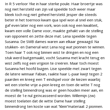
In R 5 verloor Yke in haar sterke poule. Haar broertje was
nog niet hersteld van zijn val speelde toch weer maar
bleek toch nog niet geheel hersteld. Jesper die steeds
beter in het toernooi kwam qua spel won al snel een stuk,
gaf even later nog een vork, won ook nog een kwaliteit,
kwam een volle Dame voor, maakte gehakt van de stelling
van opponent en zette deze mat. Lena speelde tegen
Susanna. De SMB dames waren aan elkaar gewaagd. Na
stukken- en Dameruil wist Lena nog wat pionnen te winnen.
Toen haar T ook nog binnen wist te dringen en nog een
stuk werd buitgemaakt, vocht Susanna met kracht terug en
wist zelfs nog een vrijpion te creëren. Maar toch moest
Susanna het hoofd buigen. Lise speelde met zwart tegen
de latere winnaar Fabian, raakte haar L-paar kwijt tegen 2
paarden en kreeg een T eindspel voor de kiezen waarbij
wit een sterke vrije a-pion kreeg en toen de witte T nog
de stelling binnendrong was er geen houden meer aan, en
moest de 1e nul geïncasseerd worden. Willemijn (zw)
moest toelaten dat de witte Dame haar stelling
binnendrong ten koste van wat “klein”materiaal: 2 pionnen.