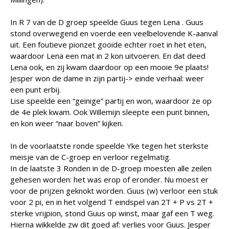
In R 7 van de D groep speelde Guus tegen Lena . Guus
stond overwegend en voerde een veelbelovende K-aanval
uit. Een foutieve pionzet gooide echter roet in het eten,
waardoor Lena een mat in 2 kon uitvoeren. En dat deed
Lena ook, en zij kwam daardoor op een mooie 9e plaats!
Jesper won de dame in zijn partij-> einde verhaal: weer
een punt erbij.
Lise speelde een “geinige” partij en won, waardoor ze op
de 4e plek kwam. Ook Willemijn sleepte een punt binnen,
en kon weer “naar boven” kijken.
In de voorlaatste ronde speelde Yke tegen het sterkste
meisje van de C-groep en verloor regelmatig.
In de laatste 3 Ronden in de D-groep moesten alle zeilen
gehesen worden: het was erop of eronder. Nu moest er
voor de prijzen geknokt worden. Guus (w) verloor een stuk
voor 2 pi, en in het volgend T eindspel van 2T + P vs 2T +
sterke vrijpion, stond Guus op winst, maar gaf een T weg.
Hierna wikkelde zw dit goed af: verlies voor Guus. Jesper