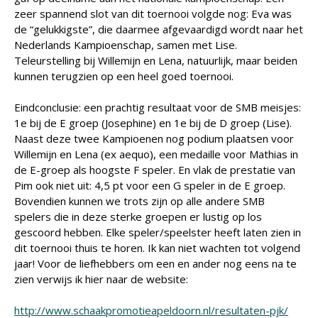
zeer spannend slot van dit toernooi volgde nog: Eva was
de “gelukkigste”, die daarmee afgevaardigd wordt naar het
Nederlands Kampioenschap, samen met Lise.
Teleurstelling bij Willemijn en Lena, natuurlijk, maar beiden
kunnen terugzien op een heel goed toernooi.
Eindconclusie: een prachtig resultaat voor de SMB meisjes:
1e bij de E groep (Josephine) en 1e bij de D groep (Lise).
Naast deze twee Kampioenen nog podium plaatsen voor
Willemijn en Lena (ex aequo), een medaille voor Mathias in
de E-groep als hoogste F speler. En vlak de prestatie van
Pim ook niet uit: 4,5 pt voor een G speler in de E groep.
Bovendien kunnen we trots zijn op alle andere SMB
spelers die in deze sterke groepen er lustig op los
gescoord hebben. Elke speler/speelster heeft laten zien in
dit toernooi thuis te horen. Ik kan niet wachten tot volgend
jaar! Voor de liefhebbers om een en ander nog eens na te
zien verwijs ik hier naar de website:
http://www.schaakpromotieapeldoorn.nl/resultaten-pjk/