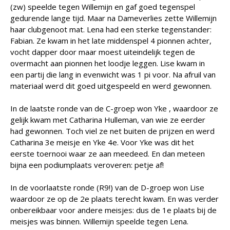
(zw) speelde tegen Willemijn en gaf goed tegenspel
gedurende lange tijd. Maar na Dameverlies zette Willemijn
haar clubgenoot mat. Lena had een sterke tegenstander:
Fabian. Ze kwam in het late middenspel 4 pionnen achter,
vocht dapper door maar moest uiteindelijk tegen de
overmacht aan pionnen het loodje leggen. Lise kwam in
een partij die lang in evenwicht was 1 pi voor. Na afruil van
materiaal werd dit goed uitgespeeld en werd gewonnen.
In de laatste ronde van de C-groep won Yke , waardoor ze
gelijk kwam met Catharina Hulleman, van wie ze eerder
had gewonnen. Toch viel ze net buiten de prijzen en werd
Catharina 3e meisje en Yke 4e. Voor Yke was dit het
eerste toernooi waar ze aan meedeed. En dan meteen
bijna een podiumplaats veroveren: petje af!
In de voorlaatste ronde (R9!) van de D-groep won Lise
waardoor ze op de 2e plaats terecht kwam. En was verder
onbereikbaar voor andere meisjes: dus de 1e plaats bij de
meisjes was binnen. Willemijn speelde tegen Lena.