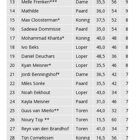
13
Melle Frenken***
Dame
35,5
56
91,5
14
Mathilde
Paard
36,0
54
90,0
15
Max Cloosterman*
Koning
37,5
52
89,5
16
Sadewa Dommisse
Paard
35,0
54
89,0
17
Mohammad Kharita*
Koning
40,0
48
88,0
18
Ivo Beks
Loper
40,0
46
86,0
19
Daniël Deuchars
Loper
48,5
36
84,5
20
Kyan Meisner*
Loper
35,5
46
81,5
21
Jordi Benningshof*
Dame
36,5
42
78,5
22
Miles Sorée
Paard
35,5
42
77,5
23
Noah Eekhout
Loper
43,0
34
77,0
24
Kayla Meisner
Paard
31,0
46
77,0
25
Guus van Mierlo**
Toren
44,0
32
76,0
26
Noury Top **
Toren
15,5
60
75,5
27
Reyn van den Brandhof
Toren
41,0
34
75,0
28
Tijn Cornelissen
Koning
16,5
56
72,5