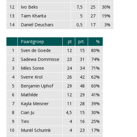
12
Ivo Beks
7,5
25
30%
13
Taim Kharita
5
27
19%
14
Daniël Deuchars
0,5
17
3%
Paardgroep
pt
prt.
%
1
Sven de Goede
12
15
80%
2
Sadewa Dommisse
23
31
74%
3
Miles Soree
24
34
71%
4
Sverre Krol
26
42
62%
5
Benjamin Uphof
29
48
60%
6
Mathilde
12
29
41%
7
Kayla Meisner
11
28
39%
8
Cian Ju
4,5
15
30%
9
Ties
4
16
25%
10
Muriël Schurink
4
23
17%