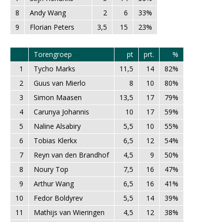
8
Andy Wang
2
6
33%
9
Florian Peters
3,5
15
23%
Torengroep
pt
prt.
%
1
Tycho Marks
11,5
14
82%
2
Guus van Mierlo
8
10
80%
3
Simon Maasen
13,5
17
79%
4
Carunya Johannis
10
17
59%
5
Naline Alsabiry
5,5
10
55%
6
Tobias Klerkx
6,5
12
54%
7
Reyn van den Brandhof
4,5
9
50%
8
Noury Top
7,5
16
47%
9
Arthur Wang
6,5
16
41%
10
Fedor Boldyrev
5,5
14
39%
11
Mathijs van Wieringen
4,5
12
38%