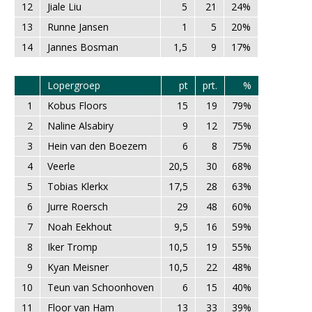
12
Jiale Liu
5
21
24%
13
Runne Jansen
1
5
20%
14
Jannes Bosman
1,5
9
17%
Lopergroep
pt
prt.
%
1
Kobus Floors
15
19
79%
2
Naline Alsabiry
9
12
75%
3
Hein van den Boezem
6
8
75%
4
Veerle
20,5
30
68%
5
Tobias Klerkx
17,5
28
63%
6
Jurre Roersch
29
48
60%
7
Noah Eekhout
9,5
16
59%
8
Iker Tromp
10,5
19
55%
9
Kyan Meisner
10,5
22
48%
10
Teun van Schoonhoven
6
15
40%
11
Floor van Ham
13
33
39%