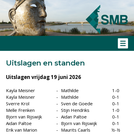
Uitslagen en standen
Uitslagen vrijdag 19 juni 2026
Kayla Meisner
-
Mathilde
1-0
Kayla Meisner
-
Mathilde
0-1
Sverre Krol
-
Sven de Goede
0-1
Melle Frenken
-
Stijn Hendriks
1-0
Bjorn van Rijswijk
-
Aidan Paltoe
0-1
Aidan Paltoe
-
Bjorn van Rijswijk
0-1
Erik van Marion
-
Maurits Caarls
½-½