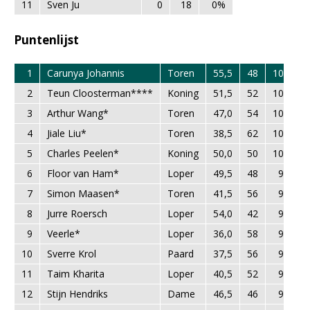
11
Sven Ju
0
18
0%
Puntenlijst
1
Carunya Johannis
Toren
55,5
48
103,5
2
Teun Cloosterman****
Koning
51,5
52
103,5
3
Arthur Wang*
Toren
47,0
54
101,0
4
Jiale Liu*
Toren
38,5
62
100,5
5
Charles Peelen*
Koning
50,0
50
100,0
6
Floor van Ham*
Loper
49,5
48
97,5
7
Simon Maasen*
Toren
41,5
56
97,5
8
Jurre Roersch
Loper
54,0
42
96,0
9
Veerle*
Loper
36,0
58
94,0
10
Sverre Krol
Paard
37,5
56
93,5
11
Taim Kharita
Loper
40,5
52
92,5
12
Stijn Hendriks
Dame
46,5
46
92,5