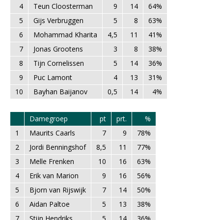
4
Teun Cloosterman
9
14
64%
5
Gijs Verbruggen
5
8
63%
6
Mohammad Kharita
4,5
11
41%
7
Jonas Grootens
3
8
38%
8
Tijn Cornelissen
5
14
36%
9
Puc Lamont
4
13
31%
10
Bayhan Baijanov
0,5
14
4%
Damegroep
pt
prt.
%
1
Maurits Caarls
7
9
78%
2
Jordi Benningshof
8,5
11
77%
3
Melle Frenken
10
16
63%
4
Erik van Marion
9
16
56%
5
Bjorn van Rijswijk
7
14
50%
6
Aidan Paltoe
5
13
38%
7
Stijn Hendriks
5
14
36%