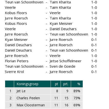
Teun van Schoonhoven
-
Taim Kharita
1-0
Veerle
-
Taim Kharita
1-0
Kobus Floors
-
Veerle
1-0
Jurre Roersch
-
Taim Kharita
1-0
Kobus Floors
-
Kyan Meisner
1-0
Veerle
-
Daniël Deuchars
1-0
Jurre Roersch
-
Teun van Schoonhoven
1-0
Kyan Meisner
-
Jurre Roersch
0-1
Daniël Deuchars
-
Jurre Roersch
0-1
Daniël Deuchars
-
Teun van Schoonhoven
0-1
Jurre Roersch
-
Veerle
1-0
Florian Peters
-
Jetse Schoffelmeer
1-0
Teun van Schoonhoven
-
Sven de Goede
0-1
Sverre Krol
-
Jurre Roersch
0-1
Koningsgroep
pt
prt.
%
1
Jet Le
8
9
89%
2
Charles Peelen
11
15
73%
3
Max Cloosterman
11
16
69%