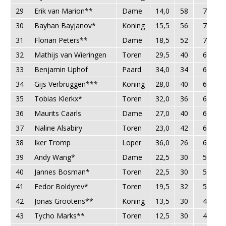
29
Erik van Marion**
Dame
14,0
58
72,0
30
Bayhan Bayjanov*
Koning
15,5
56
71,5
31
Florian Peters**
Dame
18,5
52
70,5
32
Mathijs van Wieringen
Toren
29,5
40
69,5
33
Benjamin Uphof
Paard
34,0
34
68,0
34
Gijs Verbruggen***
Koning
28,0
40
68,0
35
Tobias Klerkx*
Toren
32,0
36
68,0
36
Maurits Caarls
Dame
27,0
40
67,0
37
Naline Alsabiry
Toren
23,0
42
65,0
38
Iker Tromp
Loper
36,0
26
62,0
39
Andy Wang*
Dame
22,5
30
52,5
40
Jannes Bosman*
Toren
22,5
30
52,5
41
Fedor Boldyrev*
Toren
19,5
32
51,5
42
Jonas Grootens**
Koning
13,5
30
43,5
43
Tycho Marks**
Toren
12,5
30
42,5