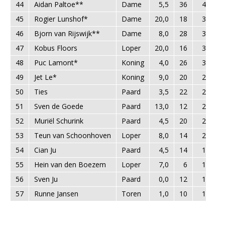
44
Aidan Paltoe**
Dame
5,5
36
41,5
45
Rogier Lunshof*
Dame
20,0
18
38,0
46
Bjorn van Rijswijk**
Dame
8,0
28
36,0
47
Kobus Floors
Loper
20,0
16
36,0
48
Puc Lamont*
Koning
4,0
26
30,0
49
Jet Le*
Koning
9,0
20
29,0
50
Ties
Paard
3,5
22
25,5
51
Sven de Goede
Paard
13,0
12
25,0
52
Muriël Schurink
Paard
4,5
20
24,5
53
Teun van Schoonhoven
Loper
8,0
14
22,0
54
Cian Ju
Paard
4,5
14
18,5
55
Hein van den Boezem
Loper
7,0
6
13,0
56
Sven Ju
Paard
0,0
12
12,0
57
Runne Jansen
Toren
1,0
10
11,0