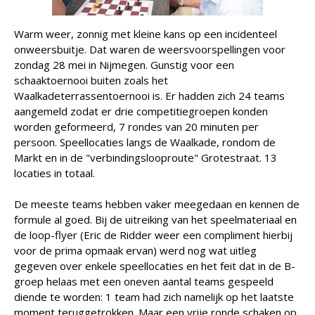
Warm weer, zonnig met kleine kans op een incidenteel
onweersbuitje. Dat waren de weersvoorspellingen voor
zondag 28 mei in Nijmegen. Gunstig voor een
schaaktoernooi buiten zoals het
Waalkadeterrassentoernooi is. Er hadden zich 24 teams
aangemeld zodat er drie competitiegroepen konden
worden geformeerd, 7 rondes van 20 minuten per
persoon. Speellocaties langs de Waalkade, rondom de
Markt en in de "verbindingslooproute" Grotestraat. 13
locaties in totaal.
De meeste teams hebben vaker meegedaan en kennen de
formule al goed. Bij de uitreiking van het speelmateriaal en
de loop-flyer (Eric de Ridder weer een compliment hierbij
voor de prima opmaak ervan) werd nog wat uitleg
gegeven over enkele speellocaties en het feit dat in de B-
groep helaas met een oneven aantal teams gespeeld
diende te worden: 1 team had zich namelijk op het laatste
moment teruggetrokken. Maar een vrije ronde schaken op