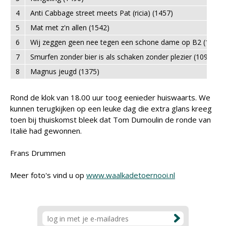
4
Anti Cabbage street meets Pat (ricia) (1457)
5
Mat met z'n allen (1542)
6
Wij zeggen geen nee tegen een schone dame op B2 (1462)
7
Smurfen zonder bier is als schaken zonder plezier (1099)
8
Magnus jeugd (1375)
Rond de klok van 18.00 uur toog eenieder huiswaarts. We
kunnen terugkijken op een leuke dag die extra glans kreeg
toen bij thuiskomst bleek dat Tom Dumoulin de ronde van
Italië had gewonnen.
Frans Drummen
Meer foto's vind u op
www.waalkadetoernooi.nl