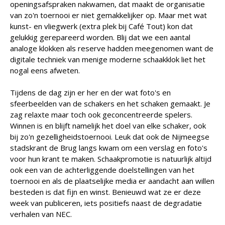
openingsafspraken nakwamen, dat maakt de organisatie
van zo'n toernooi er niet gemakkelijker op. Maar met wat
kunst- en vliegwerk (extra plek bij Café Tout) kon dat
gelukkig gerepareerd worden. Blij dat we een aantal
analoge klokken als reserve hadden meegenomen want de
digitale techniek van menige moderne schaakklok liet het
nogal eens afweten.
Tijdens de dag zijn er her en der wat foto's en
sfeerbeelden van de schakers en het schaken gemaakt. Je
zag relaxte maar toch ook geconcentreerde spelers.
Winnen is en blijft namelijk het doel van elke schaker, ook
bij zo'n gezelligheidstoernooi. Leuk dat ook de Nijmeegse
stadskrant de Brug langs kwam om een verslag en foto's
voor hun krant te maken. Schaakpromotie is natuurlijk altijd
ook een van de achterliggende doelstellingen van het
toernooi en als de plaatselijke media er aandacht aan willen
besteden is dat fijn en winst. Benieuwd wat ze er deze
week van publiceren, iets positiefs naast de degradatie
verhalen van NEC.