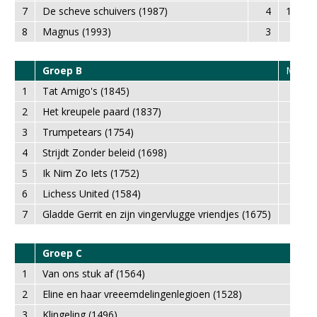
7
De scheve schuivers (1987)
4
12,0
8
Magnus (1993)
3
9.0
Groep B
MP
1
Tat Amigo's (1845)
13
2
Het kreupele paard (1837)
11
3
Trumpetears (1754)
10
4
Strijdt Zonder beleid (1698)
7
5
Ik Nim Zo Iets (1752)
6
6
Lichess United (1584)
5
7
Gladde Gerrit en zijn vingervlugge vriendjes (1675)
4
Groep C
1
Van ons stuk af (1564)
2
Eline en haar vreeemdelingenlegioen (1528)
3
Klingeling (1496)