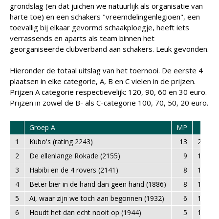
grondslag (en dat juichen we natuurlijk als organisatie van
harte toe) en een schakers "vreemdelingenlegioen", een
toevallig bij elkaar gevormd schaakploegje, heeft iets
verrassends en aparts als team binnen het
georganiseerde clubverband aan schakers. Leuk gevonden.
Hieronder de totaal uitslag van het toernooi. De eerste 4
plaatsen in elke categorie, A, B en C vielen in de prijzen.
Prijzen A categorie respectievelijk: 120, 90, 60 en 30 euro.
Prijzen in zowel de B- als C-categorie 100, 70, 50, 20 euro.
Groep A
MP
BP
1
Kubo's (rating 2243)
13
20,5
2
De ellenlange Rokade (2155)
9
15,5
3
Habibi en de 4 rovers (2141)
8
17,5
4
Beter bier in de hand dan geen hand (1886)
8
14,0
5
Ai, waar zijn we toch aan begonnen (1932)
6
11,0
6
Houdt het dan echt nooit op (1944)
5
12,0