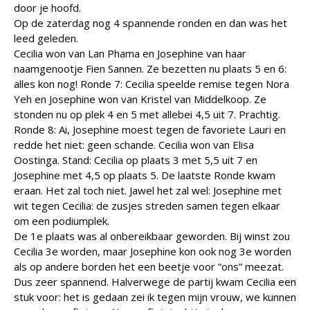
door je hoofd.
Op de zaterdag nog 4 spannende ronden en dan was het
leed geleden.
Cecilia won van Lan Phama en Josephine van haar
naamgenootje Fien Sannen. Ze bezetten nu plaats 5 en 6:
alles kon nog! Ronde 7: Cecilia speelde remise tegen Nora
Yeh en Josephine won van Kristel van Middelkoop. Ze
stonden nu op plek 4 en 5 met allebei 4,5 uit 7. Prachtig.
Ronde 8: Ai, Josephine moest tegen de favoriete Lauri en
redde het niet: geen schande. Cecilia won van Elisa
Oostinga. Stand: Cecilia op plaats 3 met 5,5 uit 7 en
Josephine met 4,5 op plaats 5. De laatste Ronde kwam
eraan. Het zal toch niet. Jawel het zal wel: Josephine met
wit tegen Cecilia: de zusjes streden samen tegen elkaar
om een podiumplek.
De 1e plaats was al onbereikbaar geworden. Bij winst zou
Cecilia 3e worden, maar Josephine kon ook nog 3e worden
als op andere borden het een beetje voor “ons” meezat.
Dus zeer spannend. Halverwege de partij kwam Cecilia een
stuk voor: het is gedaan zei ik tegen mijn vrouw, we kunnen