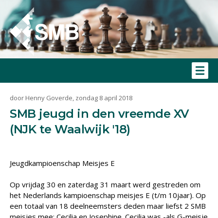
door Henny Goverde, zondag 8 april 2018
SMB jeugd in den vreemde XV
(NJK te Waalwijk '18)
Jeugdkampioenschap Meisjes E
Op vrijdag 30 en zaterdag 31 maart werd gestreden om
het Nederlands kampioenschap meisjes E (t/m 10jaar). Op
een totaal van 18 deelneemsters deden maar liefst 2 SMB
meisjes mee: Cecilia en Josephine. Cecilia was -als G-meisje