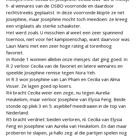
!!- al winnares van de OSBO voorronde en daardoor
rechtstreeks geplaatst. In deze voorronde klopte ze net
Josephine, maar Josephine mocht toch meedoen: ze kreeg
een vrijplaats als sterke schaakster.
Het werd zoals U misschien al weet een zeer spannend
toernooi, niet voor het kampioenschap, want daarvoor was
Lauri Maris met een zeer hoge rating al torenhoog
favoriet.
In Ronde 1 wonnen allebei onze meisjes: dat ging goed. In
R 2 verloor Cecilia van de favoriet en latere winnares en
speelde Josephine remise tegen Nora Yeh.
In R 3 won Josephine van Lan Pham en Cecilia van Alma
Visser. Ze lagen goed op koers.
R4 bracht Cecilia weer een zege, nu tegen Aurelia
Heukelom, maar verloor Josephine van Elysia Feng. Beide
stonde op plek 3 en 5: asjeblief meedraaien in de top van
Nederland.
R5 bracht verdriet: beiden verloren, nl. Cecilia van Elysia
Feng en Josephine van Aurelia van Heukelom. En dan maar
proberen te slapen, ja hallo zeg: al die partijen spelen nog