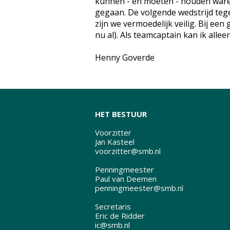
kunnen - en moeten - houden waren
gegaan. De volgende wedstrijd tege
zijn we vermoedelijk veilig. Bij een 
nu al). Als teamcaptain kan ik alle
Henny Goverde
HET BESTUUR
Voorzitter
Jan Kasteel
voorzitter@smb.nl
Penningmeester
Paul van Deemen
penningmeester@smb.nl
Secretaris
Eric de Ridder
ic@smb.nl