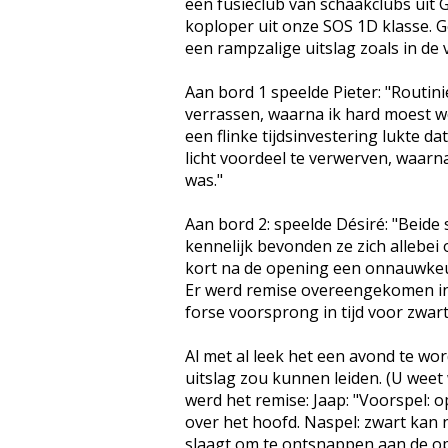
een fusieclub van schaakclubs uit 
koploper uit onze SOS 1D klasse. 
een rampzalige uitslag zoals in de 
Aan bord 1 speelde Pieter: "Routini
verrassen, waarna ik hard moest w
een flinke tijdsinvestering lukte d
licht voordeel te verwerven, waarn
was."
Aan bord 2: speelde Désiré: "Beide 
kennelijk bevonden ze zich allebei
kort na de opening een onnauwkeur
Er werd remise overeengekomen in e
forse voorsprong in tijd voor zwart
Al met al leek het een avond te wo
uitslag zou kunnen leiden. (U weet
werd het remise: Jaap: "Voorspel: o
over het hoofd. Naspel: zwart kan 
slaagt om te ontsnappen aan de opd