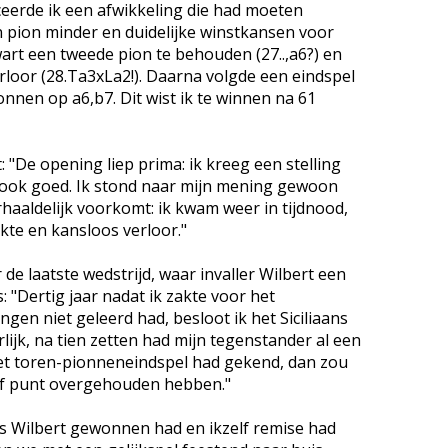
ceerde ik een afwikkeling die had moeten
n pion minder en duidelijke winstkansen voor
art een tweede pion te behouden (27..,a6?) en
verloor (28.Ta3xLa2!). Daarna volgde een eindspel
onnen op a6,b7. Dit wist ik te winnen na 61
 "De opening liep prima: ik kreeg een stelling
p ook goed. Ik stond naar mijn mening gewoon
erhaaldelijk voorkomt: ik kwam weer in tijdnood,
te en kansloos verloor."
e laatste wedstrijd, waar invaller Wilbert een
: "Dertig jaar nadat ik zakte voor het
gen niet geleerd had, besloot ik het Siciliaans
ijk, na tien zetten had mijn tegenstander al een
 het toren-pionneneindspel had gekend, dan zou
alf punt overgehouden hebben."
als Wilbert gewonnen had en ikzelf remise had