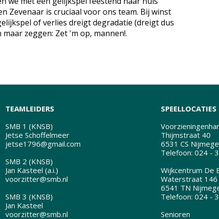
 we met een gelijkspel feestend naar huis
n Zevenaar is cruciaal voor ons team. Bij winst
gelijkspel of verlies dreigt degradatie (dreigt dus
en maar zeggen: Zet 'm op, mannen!.
TEAMLEIDERS
SPEELLOCATIES
SMB 1 (KNSB)
Voorzieningenhart
Jetse Schoffelmeer
Thijmstraat 40
jetse1796@gmail.com
6531 CS Nijmege
Telefoon: 024 - 
SMB 2 (KNSB)
Jan Kasteel (a.i.)
Wijkcentrum De B
voorzitter@smb.nl
Waterstraat 146
6541 TN Nijmeg
SMB 3 (KNSB)
Telefoon: 024 - 
Jan Kasteel
voorzitter@smb.nl
Senioren