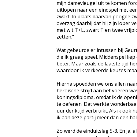
mijn damevleugel uit te komen for
uitlopen naar een eindspel met ee
zwart. In plaats daarvan poogde zw
overzag daarbij dat hij zijn loper 
met wit T+L, zwart T en twee vrijpi
zetten."
Wat gebeurde er intussen bij Geurt:
die ik graag speel. Middenspel lie
beter. Maar zoals de laatste tijd h
waardoor ik verkeerde keuzes maak
Hierna spoedden we ons allen naar d
heroïsche strijd aan het voeren was
koningsdiploma, omdat ik de openin
te oefenen. Dat werkte wonderbaarl
uur denktijd verbruikt. Als ik ook
ik aan deze partij meer dan een h
Zo werd de einduitslag 5-3. En ja, 