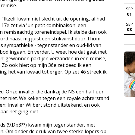
 remise.
SEP
01
: "Ikzelf kwam niet slecht uit de opening, al had
SEP
17e zet via 'un petit combinaison' een
08
n remiseachtig toreneindspel. Ik stelde dan ook
ord naast mij juist een stukwinst door Thom
ns sympathieke - tegenstander en oud-lid van
od ingaan. En verder. U weet hoe dat gaat met
jn: gewonnen partijen verzanden in een remise,
 Zo ook hier: op mijn 36e zet deed ik een
g het van kwaad tot erger. Op zet 46 streek ik
d. Onze invaller die dankzij de NS een half uur
het niet. We keken tegen een royale achterstand
en: Invaller Wilbert stond uitstekend, en ook
ar het ging niet.
jds (9.Db3??) kwam mijn tegenstander, met
an. Om onder de druk van twee sterke lopers op