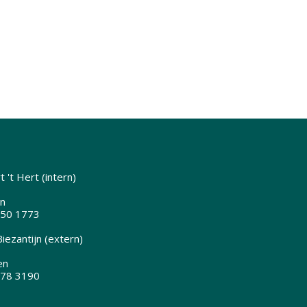
 't Hert (intern)
n
350 1773
iezantijn (extern)
en
378 3190