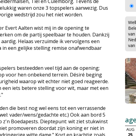
Geldermalsen, Tiel en Culemborg. Tevens de
Gelukkig waren onze 3 topspelers aanwezig. Dus
vorige wedstrijd zou het niet worden.
Wel
er Evert Aalten wist mij in de opening te
Bel
van
erken om de partij speelbaar te houden. Dankzij
Ned
at aardig. Helaas verzuimde ik vervolgens een
van
a in een gelijke stelling remise onafwendbaar
spelers besteedden veel tijd aan de opening;
 op voor hen onbekend terrein. Désiré beging
igheid waarop wit echter niet goed reageerde.
en iets betere stelling voor wit, maar met een
."
rden die best nog wel eens tot een verrassende
 wel: vader/wens/gedachte etc.) Ook aan bord 5
ag
p z'n Boedapests. Dieptepunt: wit ziet stukwinst
niet promoveren doordat zijn koning er niet in
AUG
ringerige witte dame." Kort en krachtig zoals
25