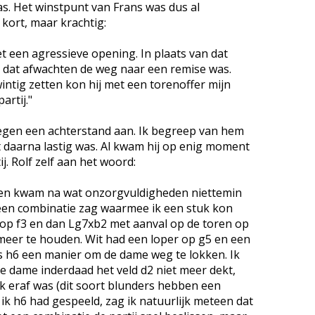
s. Het winstpunt van Frans was dus al
kort, maar krachtig:
 een agressieve opening. In plaats van dat
 dat afwachten de weg naar een remise was.
intig zetten kon hij met een torenoffer mijn
artij."
egen een achterstand aan. Ik begreep van hem
t daarna lastig was. Al kwam hij op enig moment
j. Rolf zelf aan het woord:
n en kwam na wat onzorgvuldigheden niettemin
 een combinatie zag waarmee ik een stuk kon
 op f3 en dan Lg7xb2 met aanval op de toren op
 meer te houden. Wit had een loper op g5 en een
is h6 een manier om de dame weg te lokken. Ik
 de dame inderdaad het veld d2 niet meer dekt,
k eraf was (dit soort blunders hebben een
ik h6 had gespeeld, zag ik natuurlijk meteen dat