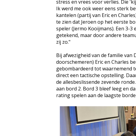
stress en vrees voor verlies. Die 'ki
Ik werd me ook weer eens sterk bew
kantelen (partij van Eric en Charle
te zien dat Jeroen op het eerste bo
speler (Jermo Kooijmans). Een 3-3 
getekend, maar door andere teamu
zij zo."
Bij afwezigheid van de familie van 
doorschemeren) Eric en Charles ber
gebombardeerd tot waarnemend tea
direct een tactische opstelling. D
de allesbeslissende zevende ronde
aan bord 2. Bord 3 bleef leeg en d
rating spelen aan de laagste borden