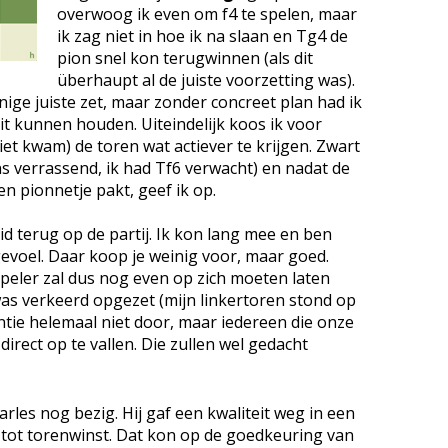
overwoog ik even om f4 te spelen, maar
ik zag niet in hoe ik na slaan en Tg4 de
pion snel kon terugwinnen (als dit
überhaupt al de juiste voorzetting was).
nige juiste zet, maar zonder concreet plan had ik
oit kunnen houden. Uiteindelijk koos ik voor
iet kwam) de toren wat actiever te krijgen. Zwart
s verrassend, ik had Tf6 verwacht) en nadat de
n pionnetje pakt, geef ik op.
id terug op de partij. Ik kon lang mee en ben
gevoel. Daar koop je weinig voor, maar goed.
peler zal dus nog even op zich moeten laten
was verkeerd opgezet (mijn linkertoren stond op
tantie helemaal niet door, maar iedereen die onze
direct op te vallen. Die zullen wel gedacht
rles nog bezig. Hij gaf een kwaliteit weg in een
e tot torenwinst. Dat kon op de goedkeuring van