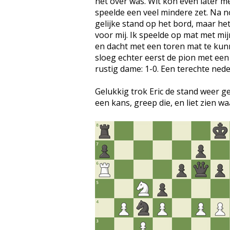
het over was. Wit kon even later me
speelde een veel mindere zet. Na 
gelijke stand op het bord, maar het
voor mij. Ik speelde op mat met mi
en dacht met een toren mat te kun
sloeg echter eerst de pion met een
rustig dame: 1-0. Een terechte ned
Gelukkig trok Eric de stand weer gel
een kans, greep die, en liet zien wa