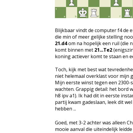
Blijkbaar vindt de computer f4 de e
die min of meer gelijke stelling no
21.d4
om na hopelijk een ruil (die n
komt binnen met
21...Te2
(enigszin
koning actiever komt te staan en ee
Toch, kijk met best wat tevredenhe
niet helemaal overklast voor mijn 
Mijn eerste winst tegen een 2300-s
wachten. Grappig detail: het bord 
h8 ipv a1). Ik had dit in eerste ins
partij kwam gadeslaan, leek dit wel 
hebben ...
Goed, met 3-2 achter was alleen Cha
mooie aanval die uiteindelijk leidd