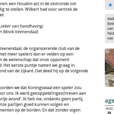
ren: een Houdini-act in de slotronde om
ig te stellen. Wilbert had voor vertrek de
et:
Wel
Bel
we zeker van handhaving;
van
 van Mook-Veenendaal;
Ned
van
Veenendaal, de organiserende club van de
d met meer spelers dan er velden op een
 in de wetenschap dat onze opponent
ad. Het eerste puntje namen we graag in
nd van de zijkant. Dat deed hij op de volgende
oorden we dat Koningswaal een speler zou
voor ons. Ik werd gekoppeld/ingeschreven aan
rije avond'. Ik heb me, ondanks geen partij,
ag
nze partijen goed kunnen volgen en
AUG
enten op de borden. En dat zonder eigen
25