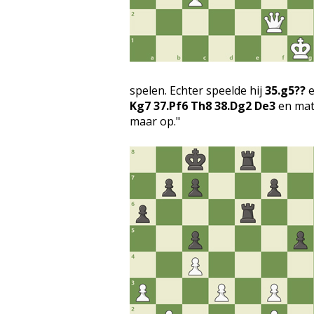
spelen. Echter speelde hij
35.g5??
e
Kg7 37.Pf6 Th8 38.Dg2 De3
en mat
maar op."