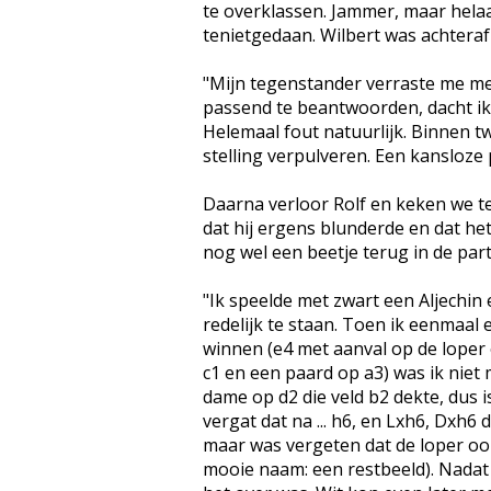
te overklassen. Jammer, maar helaa
tenietgedaan. Wilbert was achteraf 
"Mijn tegenstander verraste me met
passend te beantwoorden, dacht ik
Helemaal fout natuurlijk. Binnen tw
stelling verpulveren. Een kansloze p
Daarna verloor Rolf en keken we t
dat hij ergens blunderde en dat he
nog wel een beetje terug in de parti
"Ik speelde met zwart een Aljechi
redelijk te staan. Toen ik eenmaal
winnen (e4 met aanval op de loper
c1 en een paard op a3) was ik niet
dame op d2 die veld b2 dekte, dus 
vergat dat na ... h6, en Lxh6, Dxh6
maar was vergeten dat de loper oo
mooie naam: een restbeeld). Nadat 