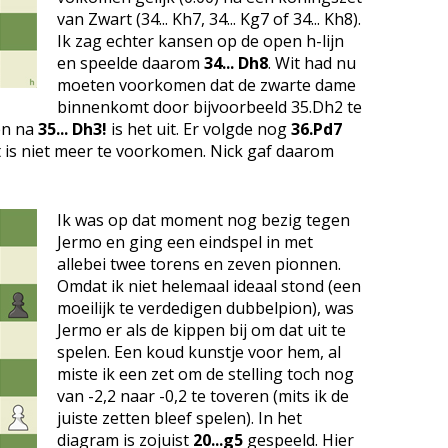
van Zwart (34... Kh7, 34... Kg7 of 34... Kh8).
Ik zag echter kansen op de open h-lijn
en speelde daarom
34... Dh8
. Wit had nu
moeten voorkomen dat de zwarte dame
binnenkomt door bijvoorbeeld 35.Dh2 te
n na
35... Dh3!
is het uit. Er volgde nog
36.Pd7
 is niet meer te voorkomen. Nick gaf daarom
Ik was op dat moment nog bezig tegen
Jermo en ging een eindspel in met
allebei twee torens en zeven pionnen.
Omdat ik niet helemaal ideaal stond (een
moeilijk te verdedigen dubbelpion), was
Jermo er als de kippen bij om dat uit te
spelen. Een koud kunstje voor hem, al
miste ik een zet om de stelling toch nog
van -2,2 naar -0,2 te toveren (mits ik de
juiste zetten bleef spelen). In het
diagram is zojuist
20...g5
gespeeld. Hier