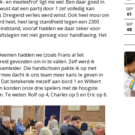
jk- en meeleefrol' ligt me wel. Ben daar goed in.
ust dat een partij door 1 zet volledig kan
SEP
01
s). Dreigend verlies werd winst. Ook heel mooi om
rd heel, heel lang standhield tegen een 2300
SEP
eindstand, vooraf hadden we daar zeker voor
08
itslagen net niet genoeg voor handhaving. Het
Deemen hadden we (zoals Frans al liet
eid gevonden om in te vallen. Zelf werd ik
mleider. Die handschoen pakte ik op met
aarmee dacht ik ons team meer kans te geven in
. Dat betekende mezelf aan bord 1 en Wilbert
an konden onze drie spelers met de hoogste
. Te weten: Rolf op 4, Charles op 5 en Eric op 6.