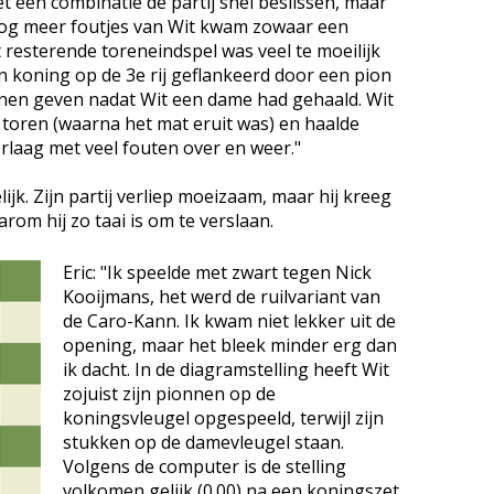
t een combinatie de partij snel beslissen, maar
nog meer foutjes van Wit kwam zowaar een
 resterende toreneindspel was veel te moeilijk
jn koning op de 3e rij geflankeerd door een pion
nen geven nadat Wit een dame had gehaald. Wit
 toren (waarna het mat eruit was) en haalde
erlaag met veel fouten over en weer."
ijk. Zijn partij verliep moeizaam, maar hij kreeg
arom hij zo taai is om te verslaan.
Eric: "Ik speelde met zwart tegen Nick
Kooijmans, het werd de ruilvariant van
de Caro-Kann. Ik kwam niet lekker uit de
opening, maar het bleek minder erg dan
ik dacht. In de diagramstelling heeft Wit
zojuist zijn pionnen op de
koningsvleugel opgespeeld, terwijl zijn
stukken op de damevleugel staan.
Volgens de computer is de stelling
volkomen gelijk (0.00) na een koningszet