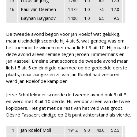
15
Lucas de Jong
1780
1.5
6.5
12.5
4.0
16
Paul van Deemen
1472
1.0
7.5
12.0
3.0
Bayhan Bayjanov
1400
1.0
6.5
9.5
1.0
De tweede avond begon voor Jan Roelof wat gelukkig,
maar uiteindelijk scoorde hij 4 uit 5, wat genoeg was om
het toernooi te winnen met maar liefst 9 uit 10. Hij maakte
deze avond alleen remise tegen Jeroen Timmermans en
Jan Kasteel. Emeline Smit scoorde de tweede avond maar
liefst 5 uit 5 en eindigde daarmee op de gedeelde eerste
plaats, maar aangezien zij van Jan Roelof had verloren
werd Jan Roelof de kampioen.
Jetse Schoffelmeer scoorde de tweede avond ook 5 uit 5
en werd met 8 uit 10 derde. Hij verloor alleen van de twee
koplopers. Het gat met de rest van het veld was groot.
Désiré Fassaert eindige op 2½ punt achterstand als vierde.
1
Jan Roelof Moll
1912
9.0
40.0
52.5
52.5