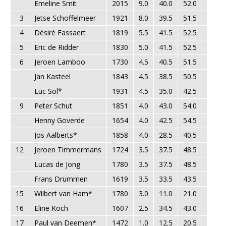
Emeline Smit
2015
9.0
40.0
52.0
48.0
3
Jetse Schoffelmeer
1921
8.0
39.5
51.5
41.0
4
Désiré Fassaert
1819
5.5
41.5
52.5
28.5
5
Eric de Ridder
1830
5.0
41.5
52.5
30.5
6
Jeroen Lamboo
1730
4.5
40.5
51.5
23.0
Jan Kasteel
1843
4.5
38.5
50.5
22.0
Luc Sol*
1931
4.5
35.0
42.5
14.0
9
Peter Schut
1851
4.0
43.0
54.0
26.0
Henny Goverde
1654
4.0
42.5
54.5
24.0
Jos Aalberts*
1858
4.0
28.5
40.5
20.0
12
Jeroen Timmermans
1724
3.5
37.5
48.5
21.5
Lucas de Jong
1780
3.5
37.5
48.5
19.5
Frans Drummen
1619
3.5
33.5
43.5
21.5
15
Wilbert van Ham*
1780
3.0
11.0
21.0
7.0
16
Eline Koch
1607
2.5
34.5
43.0
18.0
17
Paul van Deemen*
1472
1.0
12.5
20.5
3.0