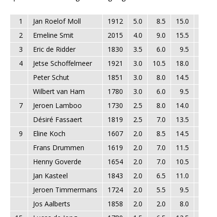
1
Jan Roelof Moll
1912
5.0
8.5
15.0
15.0
2
Emeline Smit
2015
4.0
9.0
15.5
13.0
3
Eric de Ridder
1830
3.5
6.0
9.5
9.5
4
Jetse Schoffelmeer
1921
3.0
10.5
18.0
11.0
Peter Schut
1851
3.0
8.0
14.5
10.0
Wilbert van Ham
1780
3.0
6.0
9.5
7.0
7
Jeroen Lamboo
1730
2.5
8.0
14.0
6.5
Désiré Fassaert
1819
2.5
7.0
13.5
8.5
9
Eline Koch
1607
2.0
8.5
14.5
7.0
Frans Drummen
1619
2.0
7.0
11.5
6.5
Henny Goverde
1654
2.0
7.0
10.5
6.0
Jan Kasteel
1843
2.0
6.5
11.0
5.5
Jeroen Timmermans
1724
2.0
5.5
9.5
4.5
Jos Aalberts
1858
2.0
2.0
8.0
5.0