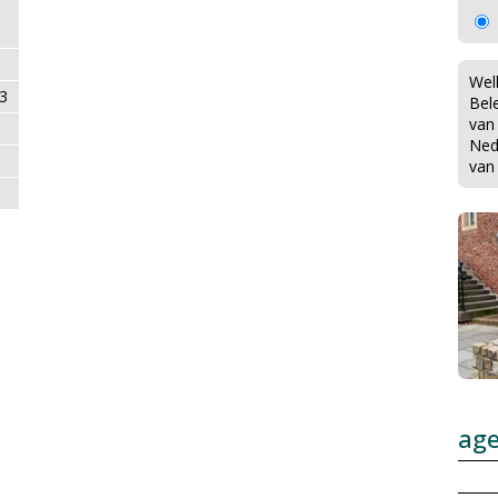
Wel
3
Bel
van
Ned
van
ag